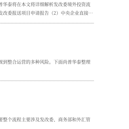
普华泰将在本文将详细解析发改委境外投资流
级发改委报送项目申请报告（2）中央企业直接报
中外方意向书等2.部门审核...
规到整合运营的多种风险。下面尚普华泰整理
要整个流程主要涉及发改委、商务部和外汇管