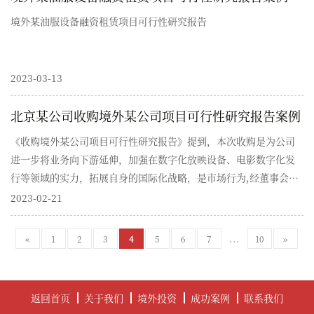
境外某油服设备融资租赁项目可行性研究报告
2023-03-13
北京某公司收购境外某公司项目可行性研究报告案例
《收购境外某公司项目可行性研究报告​》提到，本次收购是为公司
进一步将业务向下游延伸，加强在数字化放映设备、电影数字化发
行等领域的实力，拓展自身的国际化战略，是市场行为,经董事会同
意下进行。本次收购过程中，并未触及开曼群岛当地政策法规，对
2023-02-21
开曼群岛主权及经济安全不产生影响。
...
«
1
2
3
4
5
6
7
10
»
返回首页
关于我们
境外投资
成功案例
联系我们