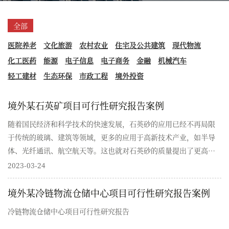
全部
医院养老
文化旅游
农村农业
住宅及公共建筑
现代物流
化工医药
能源
电子信息
电子商务
金融
机械汽车
轻工建材
生态环保
市政工程
境外投资
境外某石英矿项目可行性研究报告案例
随着国民经济和科学技术的快速发展，石英砂的应用已经不再局限
于传统的玻璃、建筑等领域，更多的应用于高新技术产业，如半导
体、光纤通讯、航空航天等。这也就对石英砂的质量提出了更高的
要求。目前，我国高品质石英矿资源少并且日益枯竭，如何满足高
2023-03-24
新技术产业用石英砂是现阶段急需解决的问题
境外某冷链物流仓储中心项目可行性研究报告案例
冷链物流仓储中心项目可行性研究报告