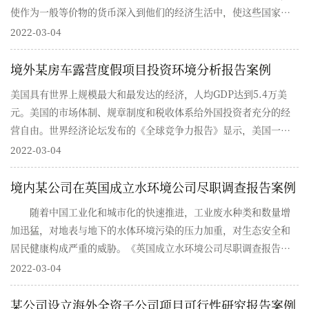
使作为一般等价物的货币深入到他们的经济生活中，使这些国家和
民族的劳动产品日益具有商品和交换价值的性质，价值规律逐渐支
2022-03-04
配了他们的生产。《香港设立某合资企业项目尽职调查报告》提
到，近年来，随着贸易在国际经济关系中重要性的凸显，我国陆续
境外某房车露营度假项目投资环境分析报告案例
出台多项支持外贸发展的政策文件。项目实施后，其销至...
美国具有世界上规模最大和最发达的经济，人均GDP达到5.4万美
元。美国的市场体制、规章制度和税收体系给外国投资者充分的经
营自由。世界经济论坛发布的《全球竞争力报告》显示，美国一直
是世界上最具竞争力、最具创新和最开放的经济体之一。
2022-03-04
境内某公司在英国成立水环境公司尽职调查报告案例
随着中国工业化和城市化的快速推进，工业废水种类和数量增
加迅猛，对地表与地下的水体环境污染的压力加重，对生态安全和
居民健康构成严重的威胁。《英国成立水环境公司尽职调查报告​》
中提到，由于工业废水的种类多，各类废水的污染物种类、含量和
2022-03-04
排量的不固定，致使工业废水的成分相当复杂，主要污染物有悬浮
物、油污、硫化物、难降解有机物、有毒有害重金属等。这类废水
某公司设立海外全资子公司项目可行性研究报告案例