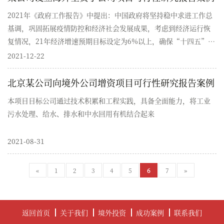
排入受纳水体会引起不同程度的环境污染，造成生态的严重破坏。
2021年《政府工作报告》中提出：中国政府将坚持稳中求进工作总
基调，巩固拓展疫情防控和经济社会发展成果，考虑到经济运行恢
复情况，21年经济增速预期目标设定为6%以上，确保“十四五”开
好局起好步，以优异成绩庆祝共产党成立100周年。较高水平的经济
2021-12-22
增长目标无疑在基本面上为各行各业的生产销售活动释放了积极的
信号，也增添了新的压力和动力。2021年将继续深化“放管服”改
北京某公司向境外公司增资项目可行性研究报告案例
革，构建一流营商环境，建设更高水平开放型经济新体制，推动共
本项目目标公司通过技术积累和工程实践，具备全面能力，将工业
建“一带一路”高质量发展，构建面向全球的高标准自由贸易区网
污水处理、给水、排水和中水回用有机结合起来
络，在此政策刺激、出口需求拉动的基础上，整体为项目运行带来
了良好的前景和机遇。
2021-08-31
«
1
2
3
4
5
6
7
»
返回首页
关于我们
境外投资
成功案例
联系我们